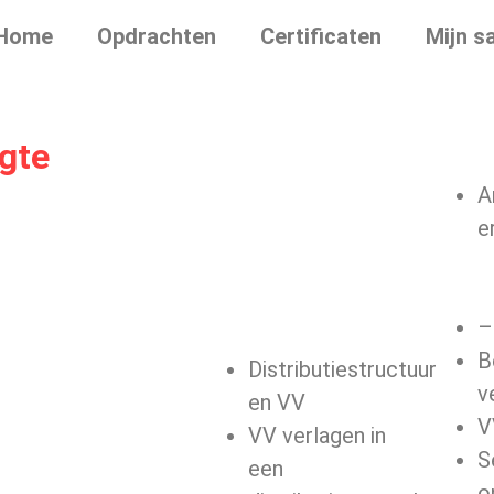
Home
Opdrachten
Certificaten
Mijn s
gte
A
e
–
B
Distributiestructuur
v
en VV
V
VV verlagen in
S
een
o