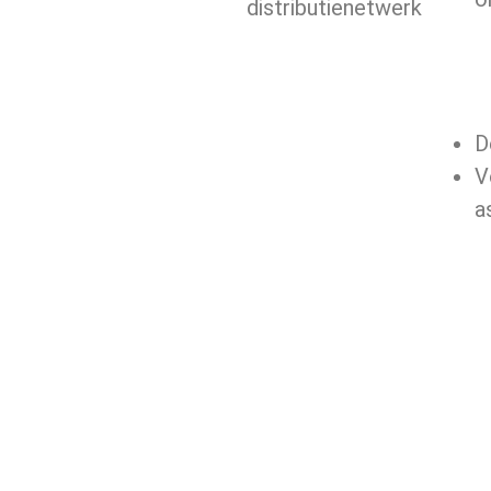
distributienetwerk
D
V
a