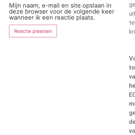
ge
Mijn naam, e-mail en site opslaan in
deze browser voor de volgende keer
ui
wanneer ik een reactie plaats.
te
kr
V
t
v
he
E
m
g
d
v