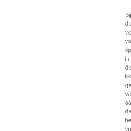
Bi
d
v
va
s
in
d
ko
g
w
aa
da
he
vr