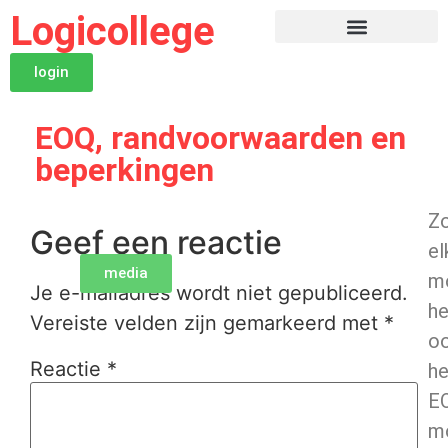
Logicollege
login
EOQ, randvoorwaarden en
beperkingen
Zo
Geef een reactie
el
media
mo
Je e-mailadres wordt niet gepubliceerd.
he
Vereiste velden zijn gemarkeerd met
*
o
Reactie
*
he
E
m