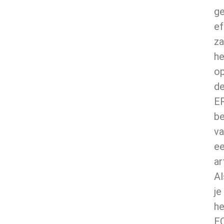
g
ef
za
h
o
d
E
be
va
e
ar
Al
je
he
E