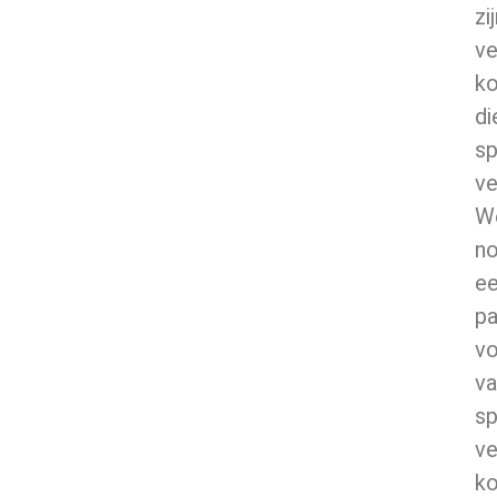
zi
ve
k
di
sp
ve
W
n
e
pa
v
va
sp
ve
k