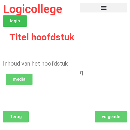
Logicollege
login
Titel hoofdstuk
Inhoud van het hoofdstuk
q
media
Terug
volgende