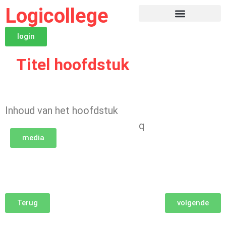
Logicollege
login
Titel hoofdstuk
Inhoud van het hoofdstuk
q
media
Terug
volgende