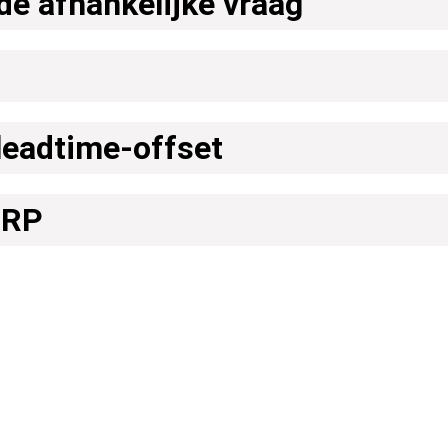
de afhankelijke vraag
leadtime-offset
MRP