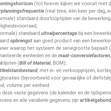
anningshorizon
(tot hoever kijken we vooruit met d
rplanningsfrequentie
(real time, één keer per dag, 
ormale) standaard doorlooptijden van de bewerking
iligheidsvoorraad;
normale) standaard
uitvalpercentage
bij een bewerki
daard
opbrengst
aan goed product van een bewerkin
nier waarop het systeem de seriegrootte bepaalt (L
hanteerde eenheden en de
maat-conversiefactoren
klijsten (
Bill of Material
, BOM);
rtikelstambestand
, met in- en verkoopprijzen, korti
glocaties (bijvoorbeeld voor gevaarlijke of diefsta
id, volume per eenheid.
 deze vaste gegevens (de kalender en de tijdsperio
vens en alle varia­bele gegevens zijn
artikelgebon­