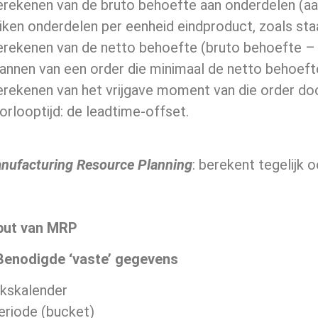
erekenen van de bruto behoefte aan onderdelen (aan
iken onderdelen per eenheid eindproduct, zoals staat 
erekenen van de netto behoefte (bruto behoefte – 
lannen van een order die minimaal de netto behoeft
erekenen van het vrijgave moment van die order door 
orlooptijd: de leadtime-offset.
ufacturing Resource Planning
: berekent tegelijk
put van MRP
 Benodigde ‘vaste’ gegevens
ekskalender
periode (bucket)