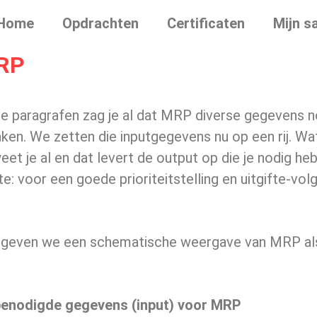
Home
Opdrachten
Certificaten
Mijn s
MRP
ge paragrafen zag je al dat MRP diverse gegevens 
ken. We zetten die inputgegevens nu op een rij. W
eet je al en dat levert de output op die je nodig he
te: voor een goede prioriteitstelling en uitgifte-vol
 4 geven we een schematische weergave van MRP als
benodigde gegevens (input) voor MRP