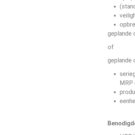
(stan
veili
opbre
geplande o
of
geplande 
serie
MRP g
produ
eenhe
Benodigde