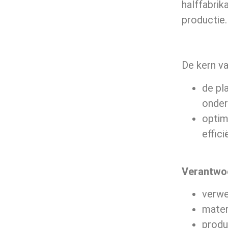
halffabrik
productie.
De kern va
de pl
onder
optim
effic
Verantwo
verwe
mater
produ