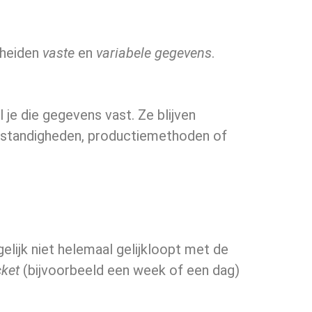
cheiden
vaste
en
varia­bele gegevens
.
 je die gegevens vast. Ze blijven
omstandigheden, productiemethoden of
ijk niet helemaal gelijkloopt met de
cket
(bijvoorbeeld een week of een dag)