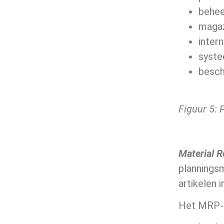
behee
magaz
inter
syste
besch
Figuur 5
: 
Material 
planningsm
artikelen 
Het MRP-a