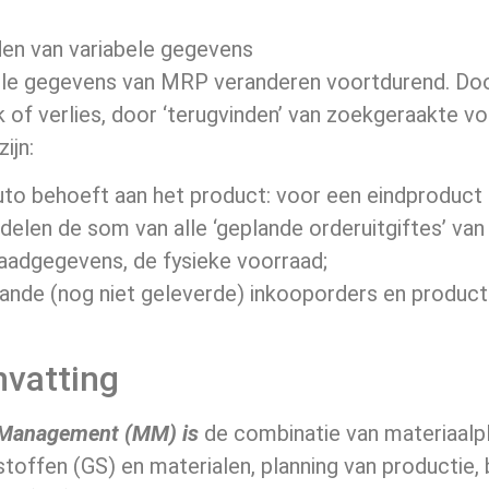
en van variabele gegevens
ele gegevens van MRP veranderen voortdurend. Door
 of verlies, door ‘terugvinden’ van zoekgeraakte v
ijn:
uto behoeft aan het product: voor een eindproduct
delen de som van alle ‘geplande orderuitgiftes’ van 
aadgegevens, de fysieke voorraad;
aande (nog niet geleverde) inkooporders en product
vatting
 Management
(MM) is
de combinatie van materiaalp
stoffen (GS) en materialen, planning van producti