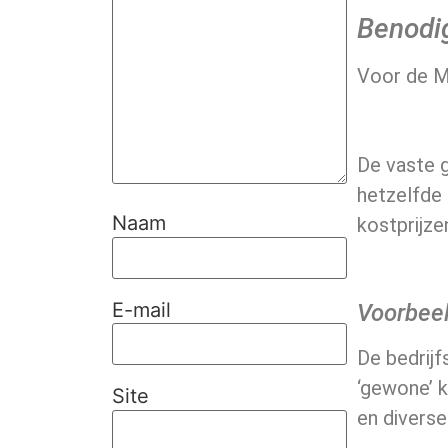
Benodi
Voor de M
De vaste g
hetzelfde
Naam
kostprijze
E-mail
Voorbee
De bedrij
‘gewone’ k
Site
en diverse