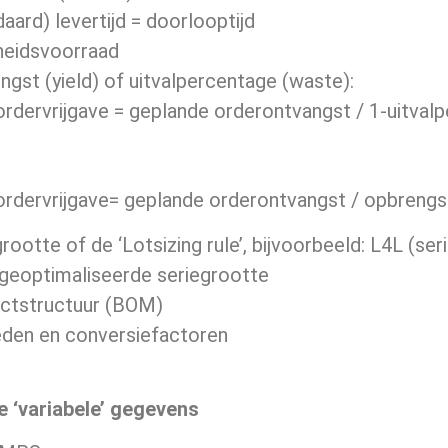
daard) levertijd = doorlooptijd
gheidsvoorraad
ngst (yield) of uitvalpercentage (waste):
rdervrijgave = geplande orderontvangst / 1-uitval
ordervrijgave= geplande orderontvangst / opbreng
grootte of de ‘Lotsizing rule’, bijvoorbeeld: L4L (se
eoptimaliseerde seriegrootte
ctstructuur (BOM)
den en conversiefactoren
 ‘variabele’ gegevens