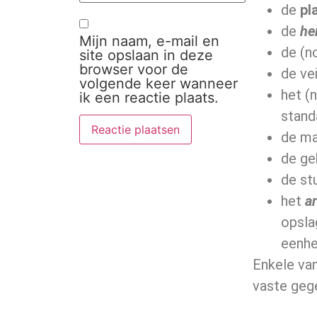
de
pl
de
he
Mijn naam, e-mail en
de (n
site opslaan in deze
browser voor de
de ve
volgende keer wanneer
het (
ik een reactie plaats.
stan
de ma
de ge
de stu
het
a
opsla
eenhe
Enkele van
vaste gege