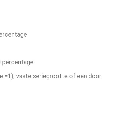
percentage
stpercentage
rie =1), vaste seriegrootte of een door