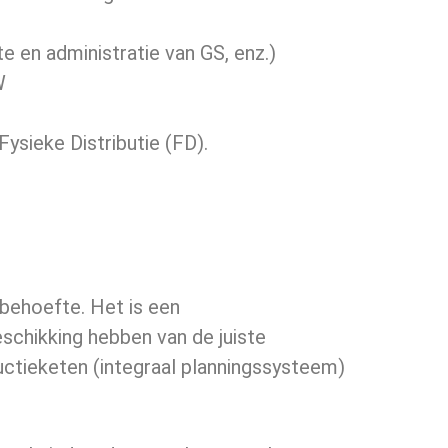
e en administratie van GS, enz.)
W
sieke Distributie (FD).
behoefte. Het is een
schikking hebben van de juiste
uctieketen (integraal plannings­systeem)