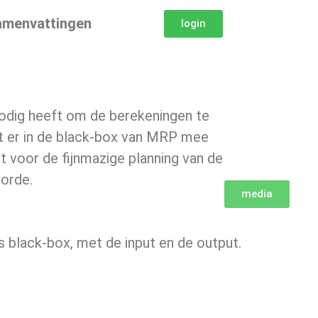
amenvattingen
login
nodig heeft om de berekeningen te
at er in de black-box van MRP mee
bt voor de fijnmazige planning van de
gorde.
media
 black-box, met de input en de output.