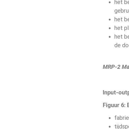
het b
gebru
het b
het p
het b
de do
MRP-2 Man
Input-out
Figuur 6
:
fabri
tijds