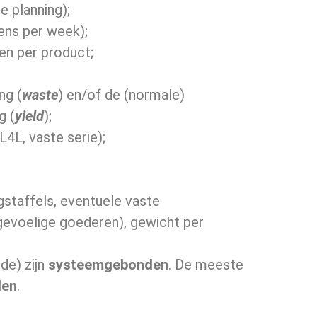
e planning);
eens per week);
en per product;
ng (
waste
) en/of de (normale)
g (
yield
);
4L, vaste serie);
;
ngstaffels, eventuele vaste
lgevoelige goederen), gewicht per
de) zijn
systeemgebonden
. De meeste
den
.