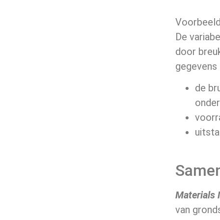
Voorbeeld
De variab
door breuk
gegevens z
de br
onder
voorr
uitst
Samen
Materials
van grond