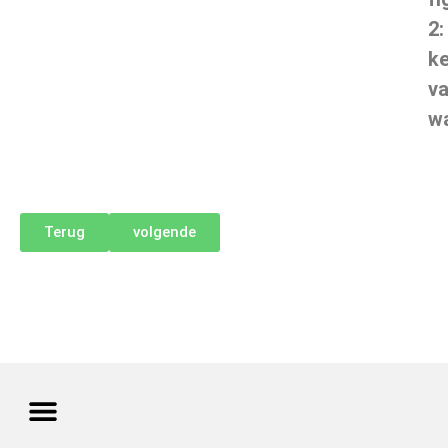
2
:
k
v
w
Terug
volgende