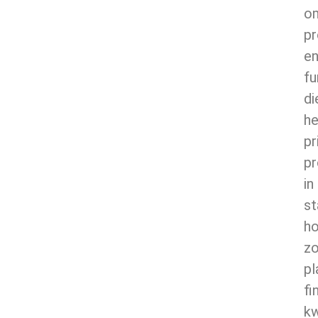
o
p
e
fu
di
he
pr
p
in
st
ho
zo
pl
fi
kw