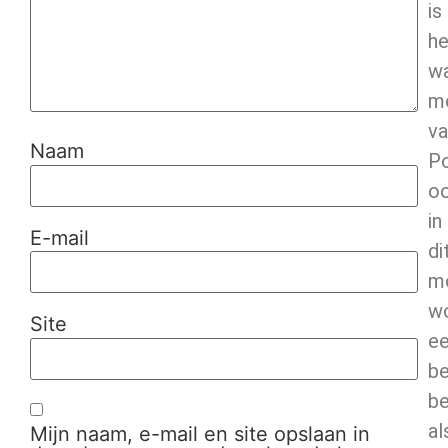
is
he
w
m
va
Naam
Po
o
in
E-mail
di
m
w
Site
e
be
b
al
Mijn naam, e-mail en site opslaan in