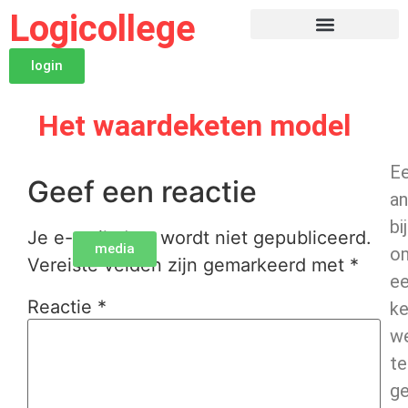
Logicollege
login
Het waardeketen model
E
Geef een reactie
an
bi
Je e-mailadres wordt niet gepubliceerd.
media
o
Vereiste velden zijn gemarkeerd met
*
e
Reactie
*
ke
w
te
g