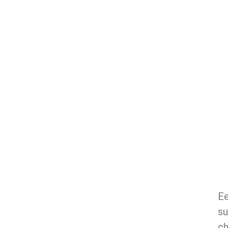
E
su
ch