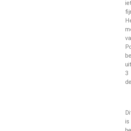
ie
fi
H
m
va
Po
be
ui
3
de
Di
is
he