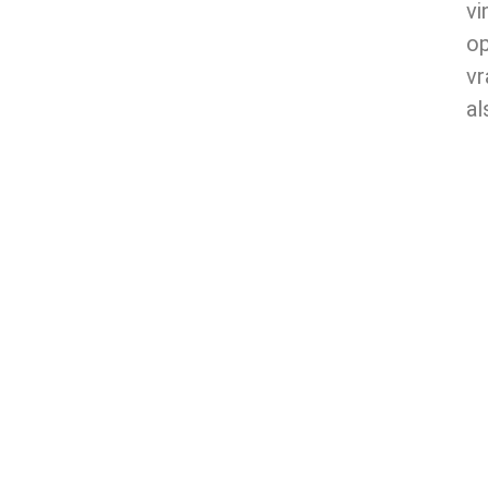
vi
o
vr
al