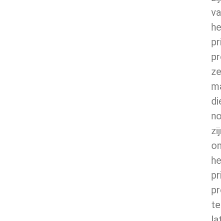
va
he
pr
p
ze
m
di
no
zi
o
he
pr
p
te
la