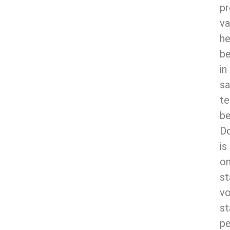
p
va
he
be
in
s
te
be
D
is
o
st
v
st
pe