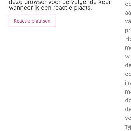
deze browser voor de volgende keer
e
wanneer ik een reactie plaats.
aa
va
pr
H
m
wi
d
co
in
m
d
d
ve
ty