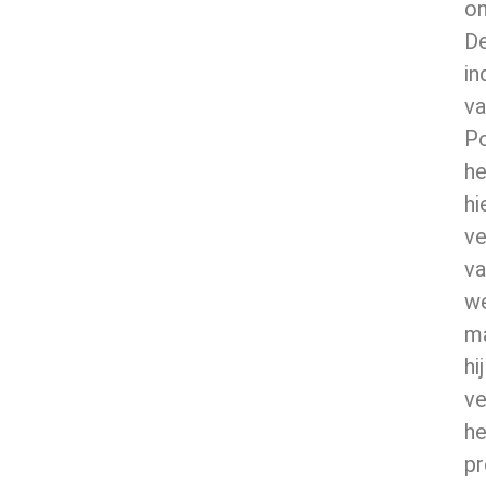
on
D
in
va
Po
he
hi
ve
va
w
m
hij
ve
he
p