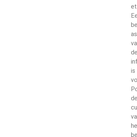
et
E
be
a
va
d
in
is
vo
Po
d
cu
va
he
be