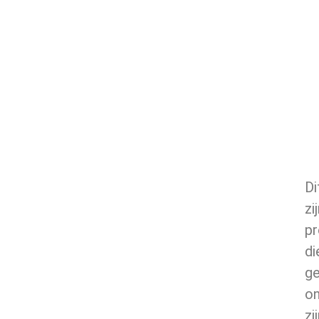
Di
zi
pr
di
g
on
zi