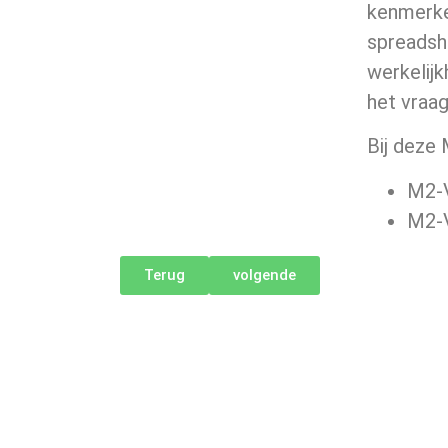
kenmerke
spreadshe
werkelijk
het vraag
Bij deze
M2-V
M2-V
Terug
volgende