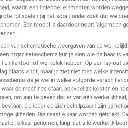
kheid, waarin een heleboel elementen worden wegg
rote rol spelen bij het soort onderzoek dat we doen
enomen. Een model is daardoor nooit ‘algemeen geld
renzen.
den van schematische weergaven van de werkelijkhei
een organisatieschema kun je zien wie de baas is van
hun kantoor of werkplek hebben. Op een lay-out zie
ag plaats vindt, maar je ziet niet met welke intensi
esschema zie je wel in welke volgorde verschillen
t waar de machines staan, hoeveel ze kosten en ho
voren, om aan te geven dat er van één werkelijkheid,
bestaan, die ieder op zich behulpzaam zijn bij het 
ogelijkheden. Die naast elkaar worden gebruikt. Die
aal bij elkaar genomen, lang niet alle werkelijk bes