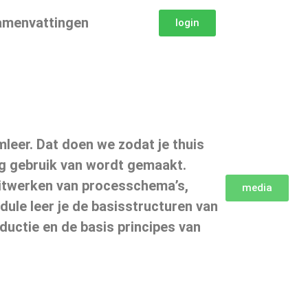
amenvattingen
login
leer. Dat doen we zodat je thuis
dig gebruik van wordt gemaakt.
 uitwerken van processchema’s,
media
ule leer je de basisstructuren van
uctie en de basis principes van