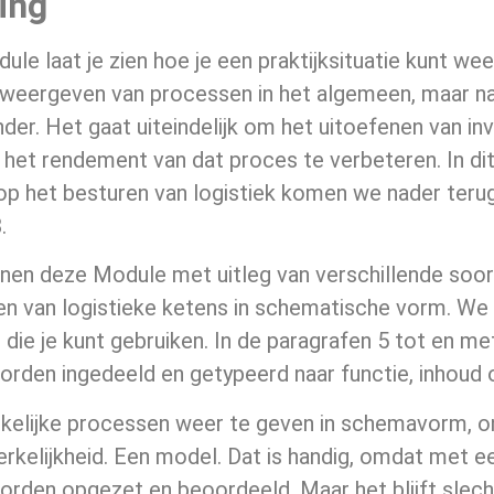
ding
le laat je zien hoe je een praktijksituatie kunt w
weergeven van processen in het algemeen, maar natu
nder. Het gaat uiteindelijk om het uitoefenen van i
het rendement van dat proces te verbeteren. In di
op het besturen van logistiek komen we nader terug 
.
nen deze Module met uitleg van verschillende soor
n van logistieke ketens in schematische vorm. We
die je kunt gebruiken. In de paragrafen 5 tot en m
orden ingedeeld en getypeerd naar functie, inhoud 
kelijke processen weer te geven in schemavorm, o
rkelijkheid. Een model. Dat is handig, omdat met e
rden opgezet en beoordeeld. Maar het blijft slech