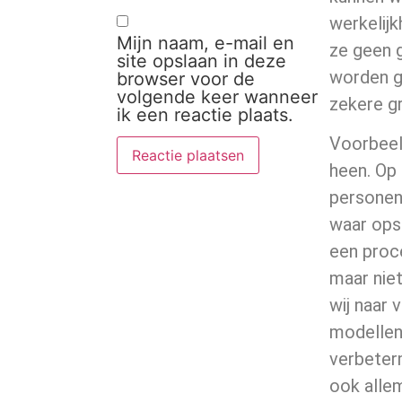
werkelij
Mijn naam, e-mail en
ze geen g
site opslaan in deze
worden g
browser voor de
volgende keer wanneer
zekere g
ik een reactie plaats.
Voorbeel
heen. Op 
personen 
waar opsl
een proc
maar nie
wij naar 
modellen 
verbeterm
ook allem