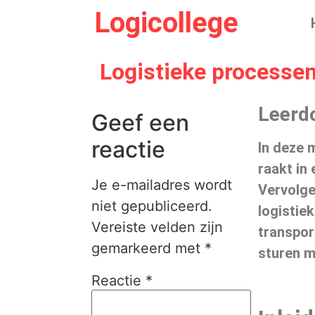
Logicollege
Logistieke processe
Leerd
Geef een
reactie
In deze 
raakt in
Je e-mailadres wordt
Vervolge
niet gepubliceerd.
logistie
Vereiste velden zijn
transpor
gemarkeerd met
*
sturen m
Reactie
*