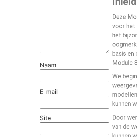
Inlei
Deze Modu
voor het 
het bijzo
oogmerk 
basis en 
Module 8
Naam
We begin
weergeve
E-mail
modellen 
kunnen w
Door wer
Site
van de we
kunnen wo