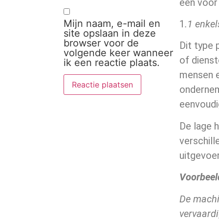
één voor 
Mijn naam, e-mail en
1
.1 enke
site opslaan in deze
browser voor de
Dit type 
volgende keer wanneer
of dienst
ik een reactie plaats.
mensen e
ondernem
eenvoudig
De lage 
verschill
uitgevoer
Voorbeel
De machi
vervaardi