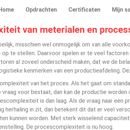
Home
Opdrachten
Certificaten
Mijn s
xiteit van meterialen en proce
oeilijk, misschien wel onmogelijk om van alle voo
 op te stellen. Daarvoor spelen er te veel factore
oren al zoveel onderscheid maken, dat we de belang
ogistieke kenmerken van een productieafdeling. Dez
omplexiteit van het proces. Als het gaat om stand
 vraag voor bestaat, dan kan de productie worden in
escomplexiteit is dan laag. Als de vraag naar een pr
ig herhaling in zit, dan betekent dit dat er veel ve
en kunnen worden. Met sterk wisselend capaciteit
nstelling. De procescomplexiteit is nu hoog.