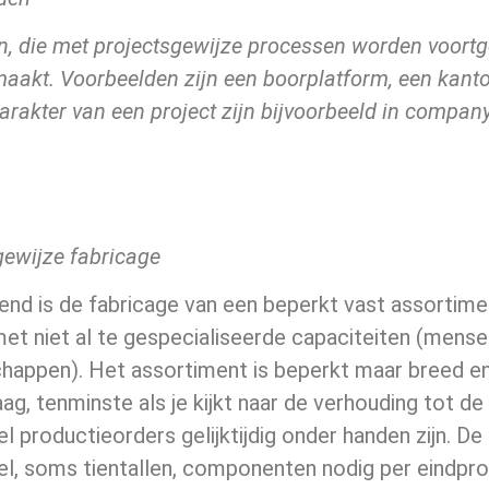
n, die met projectsgewijze processen worden voortg
aakt. Voorbeelden zijn een boorplatform, een
kanto
arakter van een project zijn bijvoorbeeld in compan
gewijze fabricage
nd is de fabricage van een beperkt vast assortimen
et niet al te gespecialiseerde capaciteiten (mense
happen). Het assortiment is beperkt maar breed en 
laag, tenminste als je kijkt naar de verhouding tot d
el productieorders gelijktijdig onder handen zijn. D
eel, soms tientallen, componenten nodig per eindpro