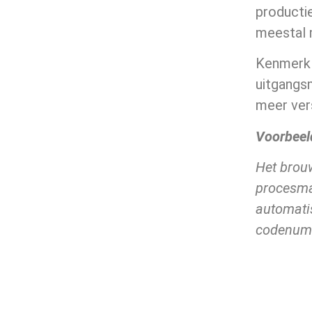
productie
meestal m
Kenmerk 
uitgangsm
meer ver
Voorbeel
Het brouw
procesmat
automatis
codenum