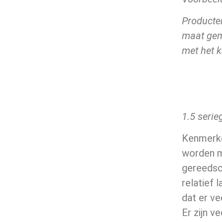
Producte
maat gem
met het k
1.5 serie
Kenmerke
worden m
gereedsc
relatief 
dat er ve
Er zijn v