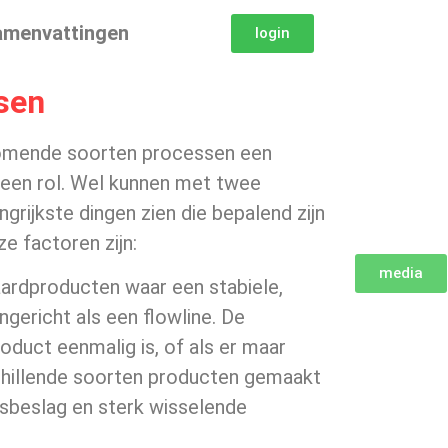
amenvattingen
login
ssen
rkomende soorten processen een
n een rol. Wel kunnen met twee
rijkste dingen zien die bepalend zijn
e factoren zijn:
media
aardproducten waar een stabiele,
gericht als een flowline. De
oduct eenmalig is, of als er maar
rschillende soorten producten gemaakt
sbeslag en sterk wisselende