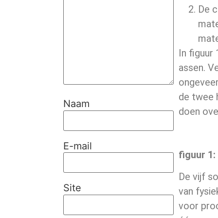
De c
mate
mate
In figuur
assen. V
ongeveer)
de twee 
Naam
doen over
E-mail
figuur
1
:
De vijf s
Site
van fysie
voor proc