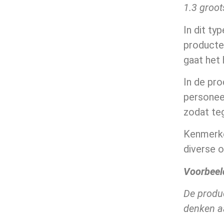
1.3 groo
In dit ty
producten
gaat het
In de pr
personeel
zodat te
Kenmerke
diverse 
Voorbeel
De produc
denken aa