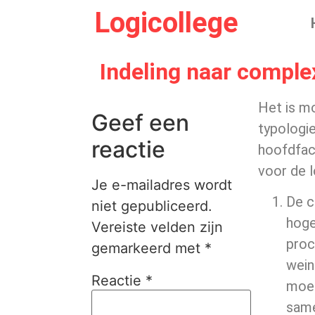
Logicollege
Indeling naar comple
Het is m
Geef een
typologie
reactie
hoofdfact
voor de l
Je e-mailadres wordt
De c
niet gepubliceerd.
hoge
Vereiste velden zijn
proc
gemarkeerd met
*
wein
Reactie
*
moet
same