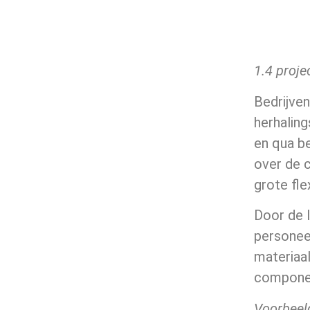
1.4 proje
Bedrijven
herhalin
en qua be
over de c
grote flex
Door de 
personeel
materiaal
componen
Voorbeel