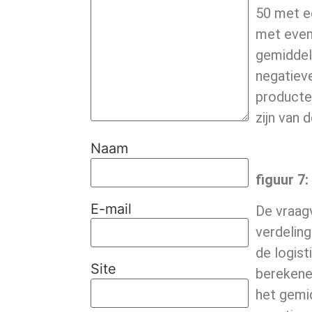
50 met ee
met evene
gemiddeld
negatieve
producte
zijn van 
Naam
figuur
7
:
E-mail
De vraag
verdelin
de logist
Site
berekene
het gemid