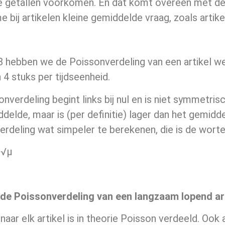
 getallen voorkomen. En dat komt overeen met de si
 bij artikelen kleine gemiddelde vraag, zoals artikel 
r 8 hebben we de Poissonverdeling van een artikel
 4 stuks per tijdseenheid.
nverdeling begint links bij nul en is niet symmetr
delde, maar is (per definitie) lager dan het gemidde
rdeling wat simpeler te berekenen, die is de worte
√μ
 de Poissonverdeling van een langzaam lopend art
naar elk artikel is in theorie Poisson verdeeld. Oo