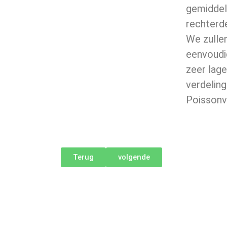
gemiddel
rechterde
We zulle
eenvoudig
zeer lage
verdeling
Poissonve
Terug
volgende