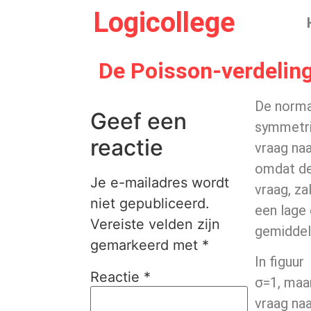
Logicollege
De Poisson-verdelin
De norma
Geef een
symmetri
reactie
vraag naa
omdat de
Je e-mailadres wordt
vraag, za
niet gepubliceerd.
een lage 
Vereiste velden zijn
gemiddeld
gemarkeerd met
*
In figuur
Reactie
*
σ=1, maar
vraag na