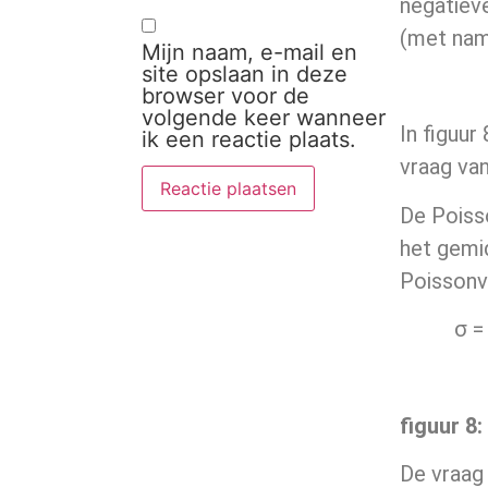
negatieve
(met name
Mijn naam, e-mail en
site opslaan in deze
browser voor de
volgende keer wanneer
In figuu
ik een reactie plaats.
vraag van
De Poisso
het gemid
Poissonve
σ = 
figuur 8
:
De vraag 