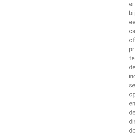
er
bi
e
ca
of
pr
te
d
in
se
o
e
de
di
d