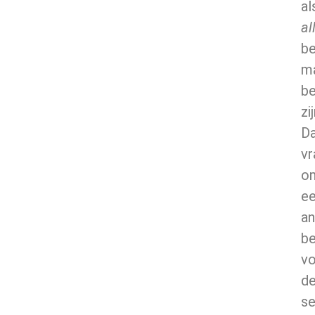
al
al
b
ma
be
zij
D
vr
o
e
an
be
v
d
se