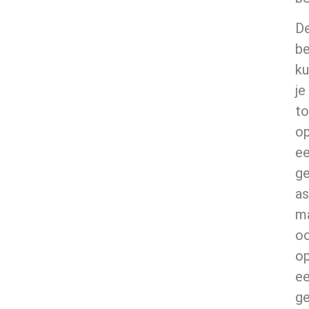
D
be
ku
je
t
o
e
ge
as
m
o
o
e
ge