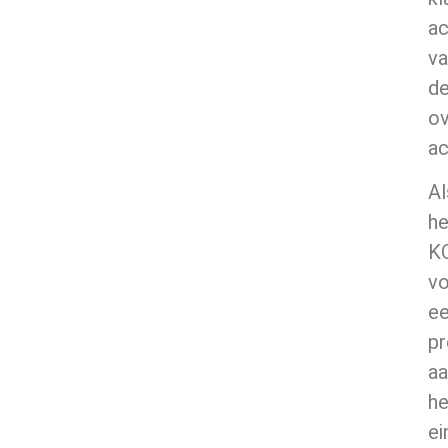
ac
va
d
ov
ac
Al
he
K
v
e
pr
aa
he
ei