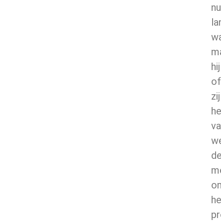
nu
la
wa
m
hij
of
zij
he
va
w
d
mo
o
he
pr