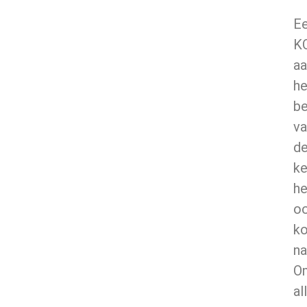
E
K
aa
he
be
va
d
ke
he
o
ko
na
O
al