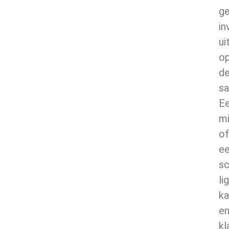
g
in
ui
o
d
sa
E
mi
of
e
sc
li
ka
e
kl