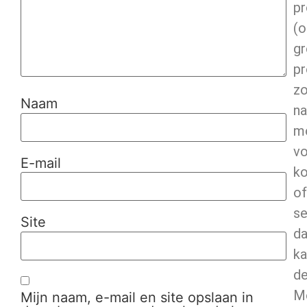
pr
(o
g
pr
z
Naam
na
mo
v
E-mail
ko
of
se
Site
d
ka
d
M
Mijn naam, e-mail en site opslaan in