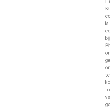
H
K
c
is
e
bij
Ph
on
g
o
te
k
to
ve
g