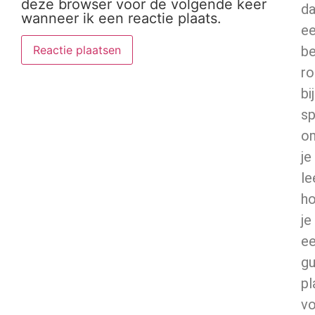
deze browser voor de volgende keer
da
wanneer ik een reactie plaats.
e
be
ro
bij
sp
o
je
le
h
je
e
gu
pl
v