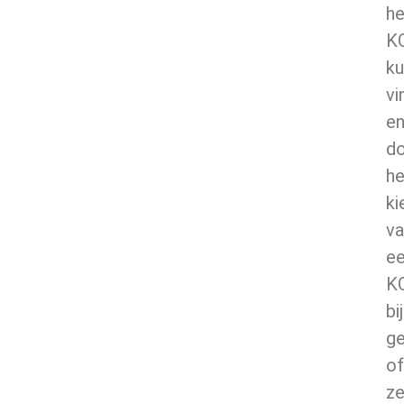
he
K
ku
vi
e
d
he
ki
va
e
K
bij
ge
of
ze