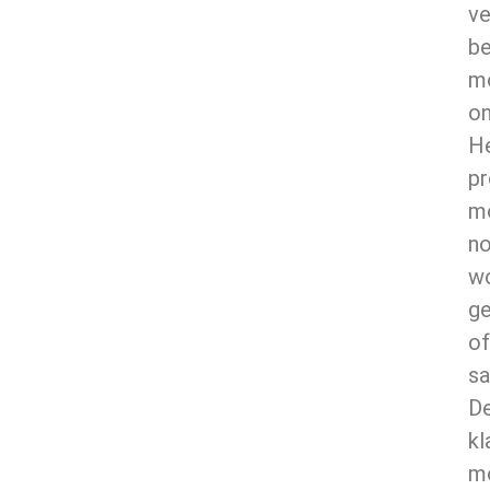
ve
b
m
on
H
pr
m
n
w
ge
of
sa
D
kl
m