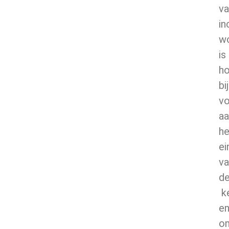
va
in
w
is
h
bij
vo
aa
he
ei
va
d
k
e
o