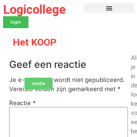
Logicollege
login
Het KOOP
Al
Geef een reactie
je
in
Je e-mailadres wordt niet gepubliceerd.
media
d
Vereiste velden zijn gemarkeerd met
*
lo
Reactie
*
ke
v
e
be