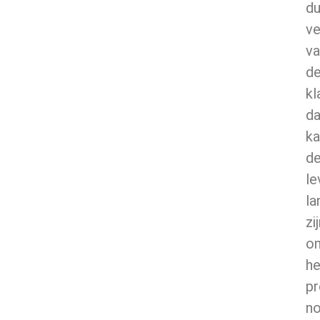
d
ve
va
d
kl
d
ka
d
le
la
zi
o
he
pr
n