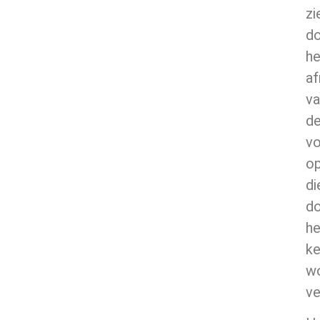
zi
d
he
a
va
d
vo
op
di
d
he
ke
w
ve