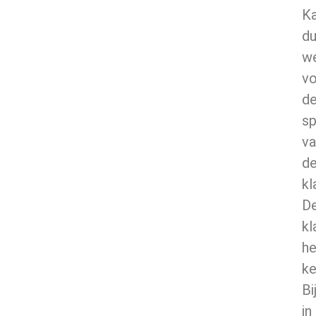
K
d
w
vo
d
sp
va
d
kl
D
kl
he
ke
Bi
in