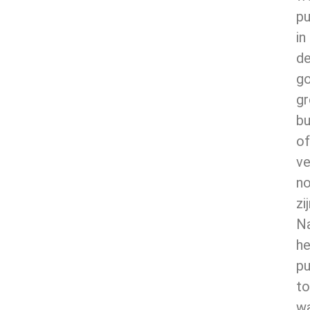
pu
in
d
g
gr
bu
of
ve
no
zij
Na
he
pu
to
w