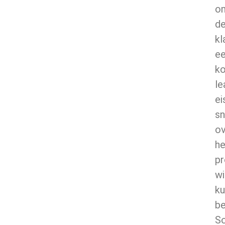
o
d
kl
e
ko
le
ei
sn
ov
he
pr
wi
k
be
S