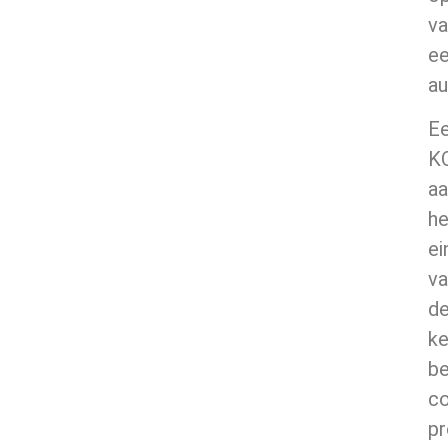
va
e
au
E
K
aa
he
ei
va
d
ke
be
c
pr