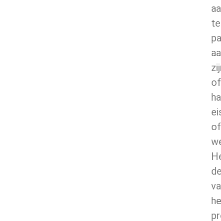
aa
te
p
aa
zi
of
ha
ei
of
w
H
de
va
he
pr