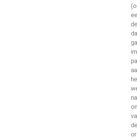
(o
e
de
da
ga
i
p
aa
he
w
na
on
va
d
or