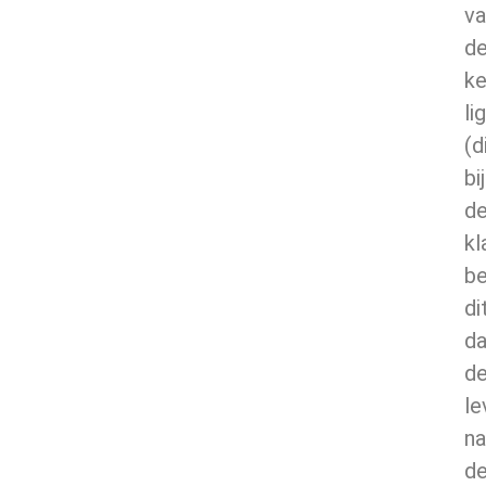
va
d
ke
li
(d
bij
d
kl
be
di
da
d
le
na
d