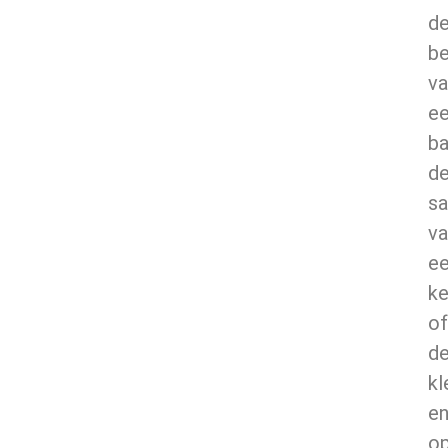
d
be
va
e
ba
d
sa
va
e
k
of
d
kl
e
op