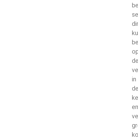
be
se
di
ku
b
o
d
ve
in
d
ke
e
ve
gr
ko