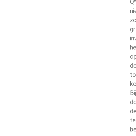
Q
ni
zo
gr
in
he
o
d
to
ko
Bi
d
d
te
be