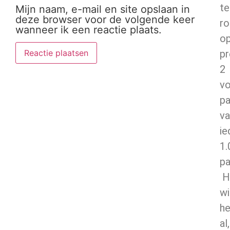
te
Mijn naam, e-mail en site opslaan in
deze browser voor de volgende keer
r
wanneer ik een reactie plaats.
o
pr
2
vo
pa
va
ie
1.
pa
Hi
wi
he
al,