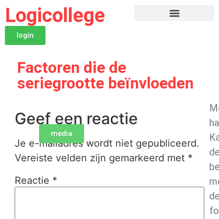
Logicollege
login
Factoren die de
seriegrootte beïnvloeden
Mo
Geef een reactie
h
media
Ka
Je e-mailadres wordt niet gepubliceerd.
d
Vereiste velden zijn gemarkeerd met
*
be
Reactie
*
m
d
fo