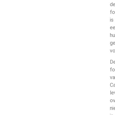
d
fo
is
e
hu
g
vo
D
fo
va
C
le
ov
ni