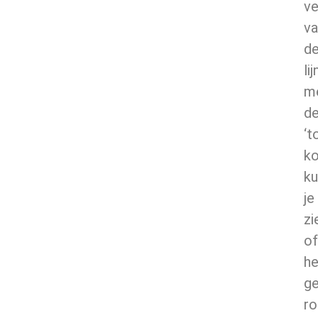
ve
va
d
lij
m
d
‘t
ko
ku
je
zi
of
he
ge
r