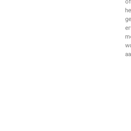
of
he
ge
er
m
w
aa