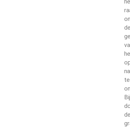
he
r
o
d
ge
va
he
o
na
te
on
Bi
d
d
gr