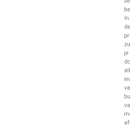
se
be
In
d
pr
zu
je
d
al
in
va
bu
va
m
af