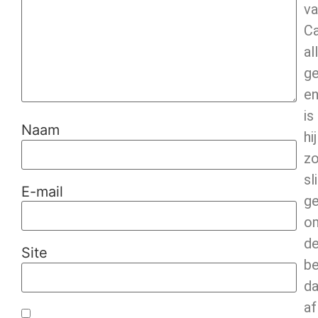
va
C
al
g
e
is
Naam
hij
z
sl
E-mail
g
o
d
Site
be
da
af