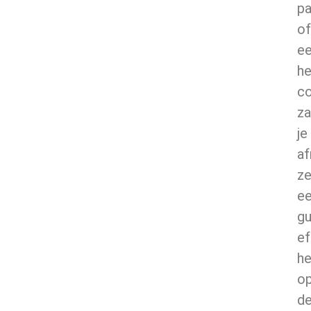
pa
of
e
he
co
za
je
af
ze
e
gu
ef
h
o
d