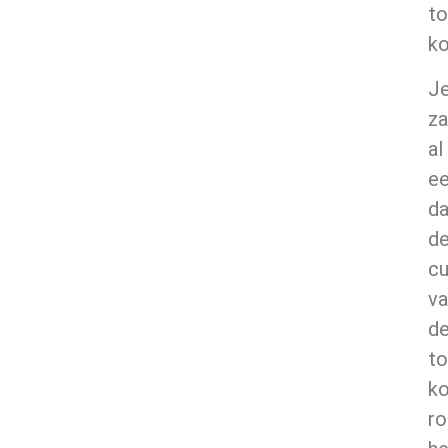
to
ko
J
z
al
ee
da
d
cu
va
d
to
k
r