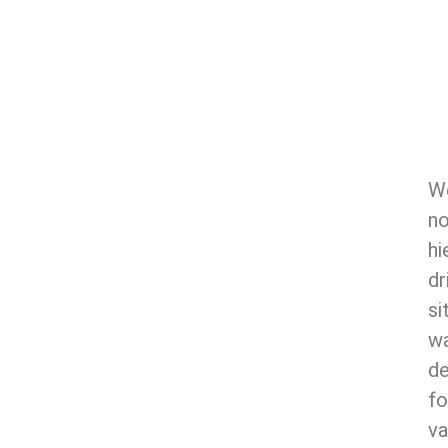
W
n
hi
dr
si
wa
d
fo
va