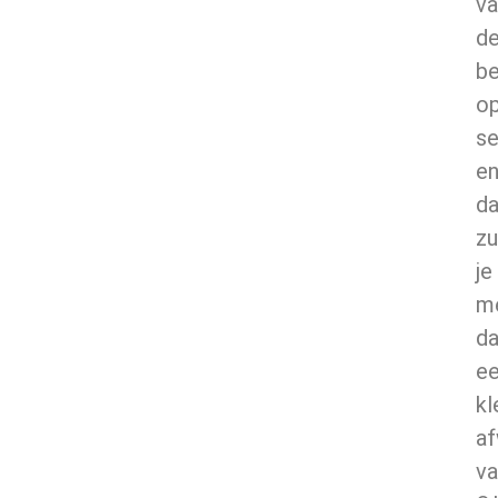
va
d
b
op
se
e
d
zu
je
m
da
e
kl
af
va