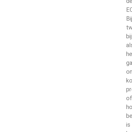
d
E
Bi
tw
bi
al
he
ga
o
ko
p
of
h
be
is