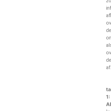
z
in
af
ov
d
o
al
ov
d
af
ta
1:
A