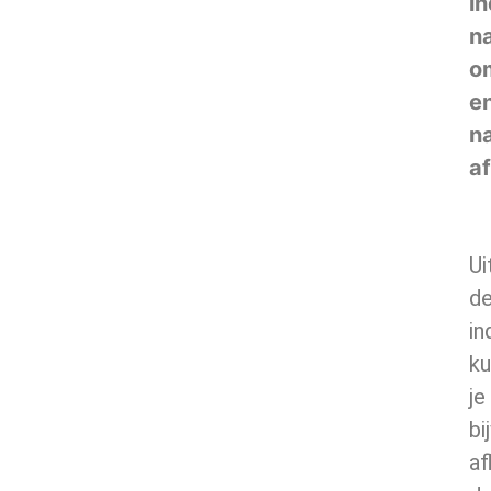
in
n
o
e
n
a
Ui
d
in
ku
je
bi
af