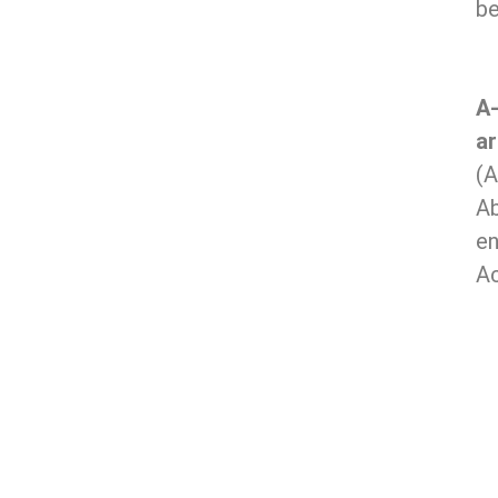
be
A
ar
(A
A
e
Ac