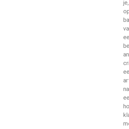
je,
o
ba
va
e
be
an
cr
e
ar
na
e
h
kl
m