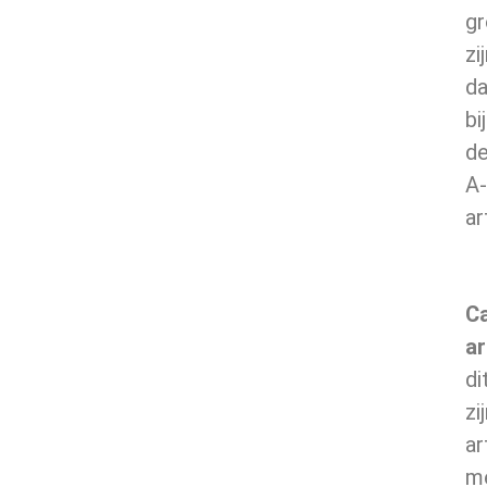
gr
zi
d
bij
d
A-
ar
C
ar
di
zi
ar
m