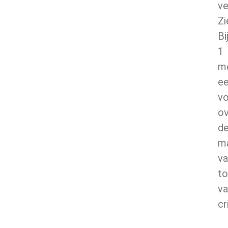
ve
Zi
Bi
1
m
e
vo
ov
d
ma
va
t
va
cr