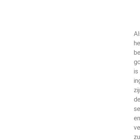
Al
he
b
g
is
in
zi
d
se
e
ve
zu