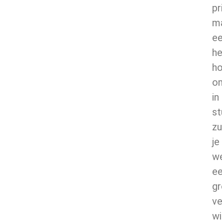
pr
m
e
he
h
o
in
st
zu
je
we
e
gr
ve
wi