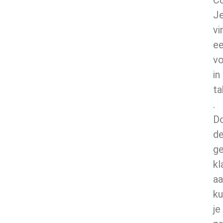
Cc
J
vi
e
vo
in
ta
.
D
d
g
kl
aa
ku
je