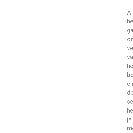
Al
he
ga
o
ve
va
he
b
e
d
se
h
je
m