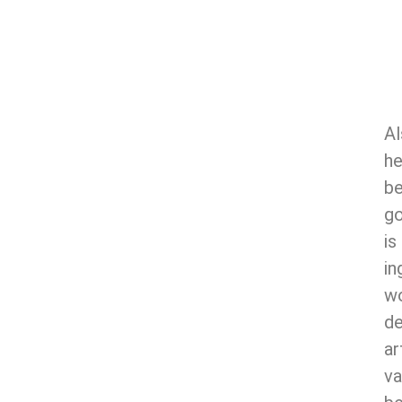
Al
he
b
g
is
in
w
d
ar
va