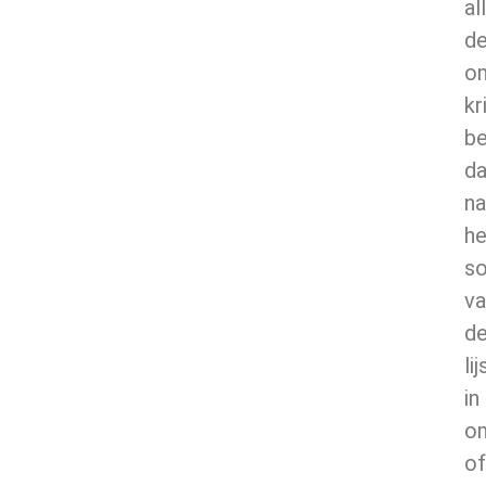
al
d
o
kr
be
d
na
he
so
va
d
lij
in
o
of