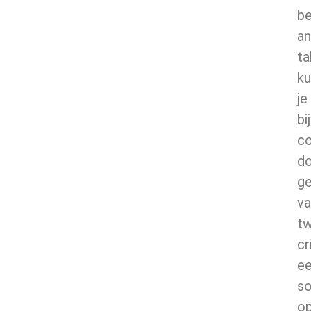
be
an
ta
ku
je
bi
c
d
ge
va
t
cr
ee
so
o