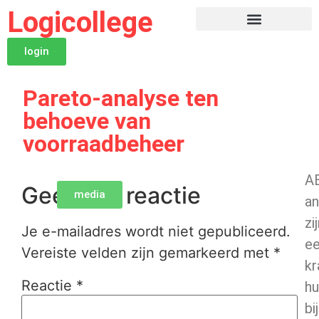
Logicollege
login
Pareto-analyse ten
behoeve van
voorraadbeheer
A
Geef een reactie
media
an
zi
Je e-mailadres wordt niet gepubliceerd.
e
Vereiste velden zijn gemarkeerd met
*
kr
Reactie
*
hu
bij