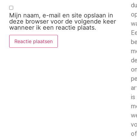
d
o
Mijn naam, e-mail en site opslaan in
deze browser voor de volgende keer
wa
wanneer ik een reactie plaats.
E
b
m
d
o
pe
ar
is
m
w
v
of