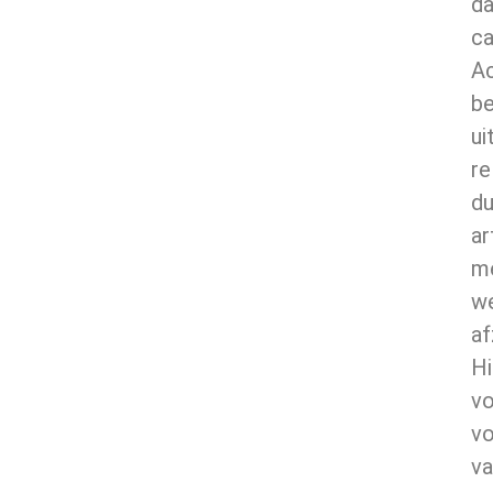
da
ca
A
be
ui
re
du
ar
m
we
af
Hi
vo
v
va